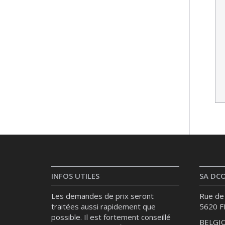
INFOS UTILES
SA DC
Les demandes de prix seront
Rue de 
traitées aussi rapidement que
5620 
possible. Il est fortement conseillé
BELGI