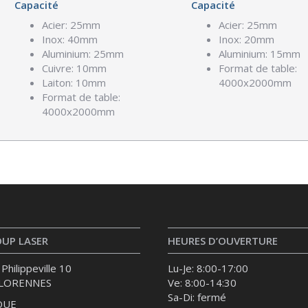
Capacité
Capacité
Acier: 25mm
Acier: 25mm
Inox: 40mm
Inox: 20mm
Aluminium: 25mm
Aluminium: 15mm
Cuivre: 10mm
Format de table:
Laiton: 10mm
4000x2000mm
Format de table:
4000x2000mm
OUP LASER
HEURES D’OUVERTURE
Philippeville 10
Lu-Je: 8:00-17:00
FLORENNES
Ve: 8:00-14:30
Sa-Di: fermé
QUE