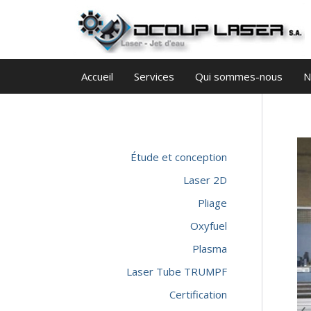
Accueil
Services
Qui sommes-nous
N
Étude et conception
Laser 2D
Pliage
Oxyfuel
Plasma
Laser Tube TRUMPF
Certification