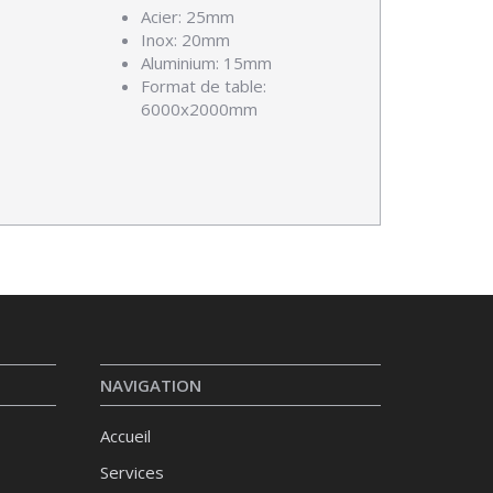
Acier: 25mm
Inox: 20mm
Aluminium: 15mm
Format de table:
6000x2000mm
NAVIGATION
Accueil
Services