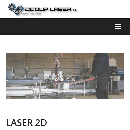
Toggl
naviga
LASER 2D